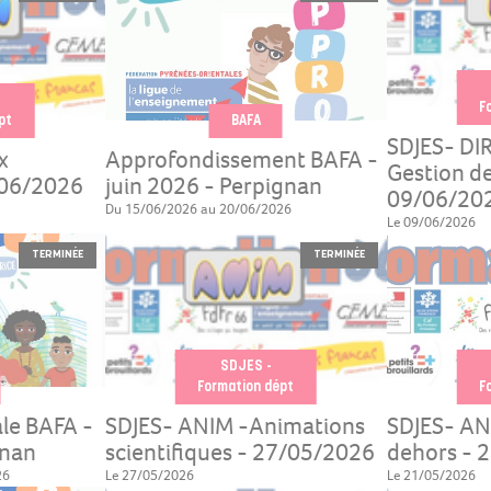
F
pt
BAFA
SDJES- DI
x
Approfondissement BAFA -
Gestion de
/06/2026
juin 2026 - Perpignan
09/06/20
Du 15/06/2026 au 20/06/2026
Le 09/06/2026
TERMINÉE
TERMINÉE
SDJES -
Formation dépt
F
le BAFA -
SDJES- ANIM -Animations
SDJES- AN
gnan
scientifiques - 27/05/2026
dehors - 
26
Le 27/05/2026
Le 21/05/2026