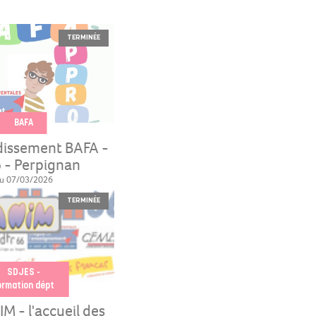
TERMINÉE
BAFA
issement BAFA -
 - Perpignan
u 07/03/2026
TERMINÉE
SDJES -
ormation dépt
M - l'accueil des