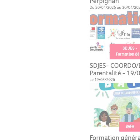
Perpignan
Du 20/04/2026 au 30/04/20
SDJES -
Formation dé
SDJES- COORDO/D
Parentalité - 19
Le 19/03/2026
BAFA
Formation généra