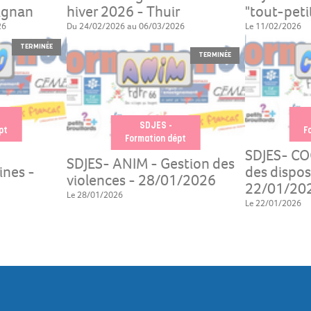
ignan
hiver 2026 - Thuir
"tout-peti
26
Du 24/02/2026 au 06/03/2026
Le 11/02/2026
TERMINÉE
TERMINÉE
SDJES -
pt
F
Formation dépt
SDJES- CO
SDJES- ANIM - Gestion des
nes -
des disposi
violences - 28/01/2026
22/01/20
Le 28/01/2026
Le 22/01/2026