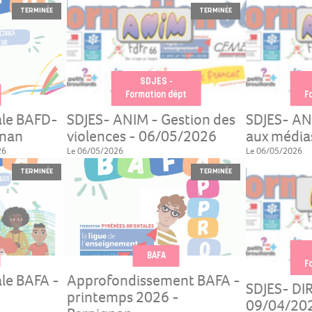
TERMINÉE
TERMINÉE
SDJES -
Formation dépt
F
ale BAFD-
SDJES- ANIM - Gestion des
SDJES- AN
gnan
violences - 06/05/2026
aux média
26
Le 06/05/2026
Le 06/05/2026
TERMINÉE
TERMINÉE
BAFA
F
le BAFA -
Approfondissement BAFA -
SDJES- DIR
printemps 2026 -
09/04/20