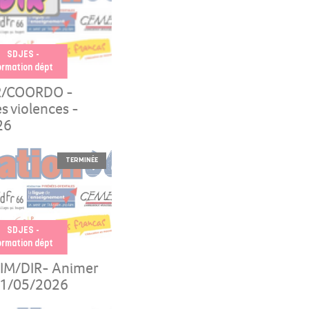
SDJES -
ormation dépt
R/COORDO -
s violences -
26
TERMINÉE
SDJES -
ormation dépt
IM/DIR- Animer
21/05/2026