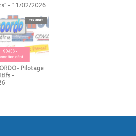
ts" - 11/02/2026
TERMINÉE
SDJES -
ormation dépt
ORDO- Pilotage
tifs -
26