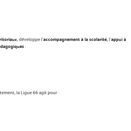
ritoriaux
, développe l’
accompagnement à la scolarité
, l’
appui à
édagogiques
:
ement, la Ligue 66 agit pour :