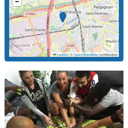
−
Leaflet
|
©
OpenStreetMap
contributors