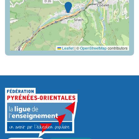
Leaflet
|
©
OpenStreetMap
contributors