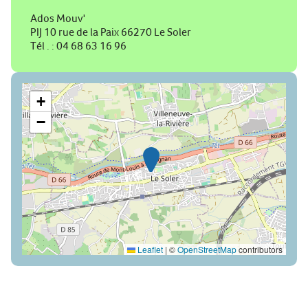
Ados Mouv'
PIJ 10 rue de la Paix 66270 Le Soler
Tél . : 04 68 63 16 96
+
−
Leaflet
|
©
OpenStreetMap
contributors